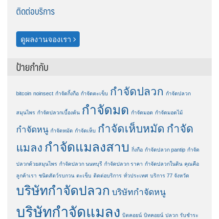
ติดต่อบริการ
ดูผลงานจองเรา
ป้ายกำกับ
กำจัดปลวก
bitcoin
noinsect
กำจัดกิ้งกือ
กำจัดตะเข็บ
กำจัดปลวก
กำจัดมด
สมุนไพร
กำจัดปลวกเบื้องต้น
กำจัดมอด
กำจัดมอดไม้
กำจัดเห็บหมัด
กำจัด
กำจัดหนู
กำจัดหมัด
กำจัดเห็บ
กำจัดแมลงสาบ
แมลง
กิ่งกือ
กําจัดปลวก pantip
กําจัด
ปลวกด้วยสมุนไพร
กําจัดปลวก นนทบุรี
กําจัดปลวก ราคา
กําจัดปลวกในดิน
คุณคือ
ลูกค้าเรา
ชนิดสัตว์รบกวน
ตะเข็บ
ติดต่อบริการ
ทั่วประเทศ
บริการ 77 จังหวัด
บริษัทกำจัดปลวก
บริษัทกำจัดหนู
บริษัทกำจัดแมลง
บิตคอยน์
บิทคอยน์
ปลวก
รับชำระ